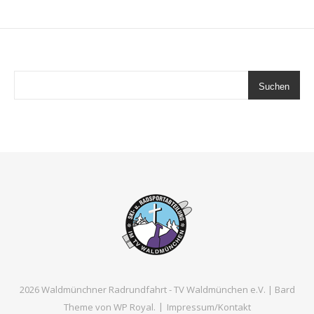
Suchen
2026 Waldmünchner Radrundfahrt - TV Waldmünchen e.V. |
Bard
Theme von
WP Royal
.
Impressum/Kontakt