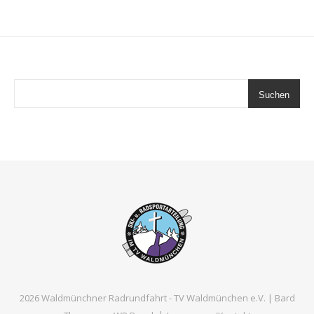
Suchen
2026 Waldmünchner Radrundfahrt - TV Waldmünchen e.V. |
Bard