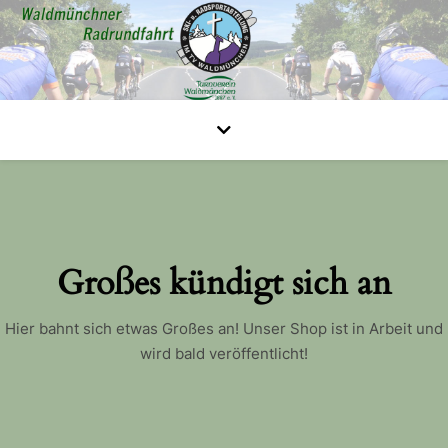
Großes kündigt sich an
Hier bahnt sich etwas Großes an! Unser Shop ist in Arbeit und
wird bald veröffentlicht!